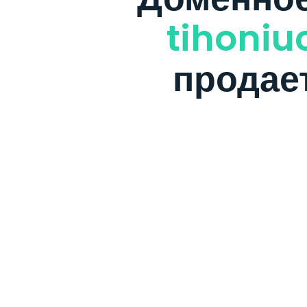
tihoniu
продае