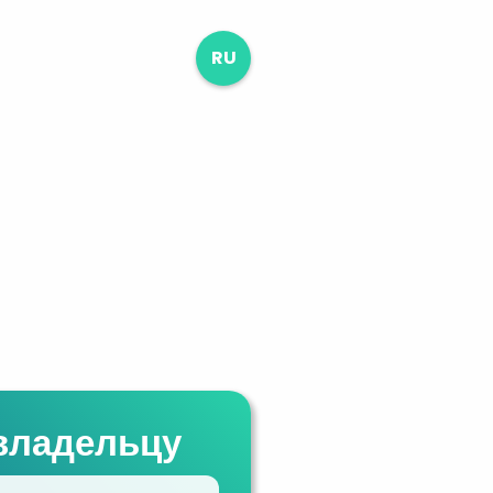
RU
владельцу