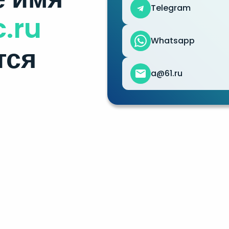
Telegram
c.ru
Whatsapp
тся
a@61.ru