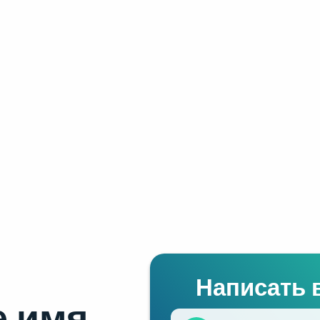
Написать 
 имя